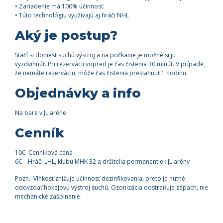
• Zariadenie má 100% účinnosť.
• Túto technológiu využívajú aj hráči NHL
Aký je postup?
Stačí si doniesť suchú výstroj a na počkanie je možné si ju
vyzdvihnúť. Pri rezervácii vopred je čas čistenia 30 minút. V prípade,
že nemáte rezerváciu, môže čas čistenia presiahnuť 1 hodinu.
Objednávky a info
Na bare v JL aréne
Cenník
10€ Cenníková cena
6€ Hráči LHL, klubu MHK 32 a držitelia permanentiek JL arény
Pozn.: Vlhkosť znižuje účinnosť dezinfikovania, preto je nutné
odovzdať hokejovú výstroj suchú. Ozonizácia odstraňuje zápach, nie
mechanické zašpinenie.