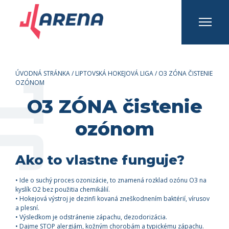
INFO A KONTAKTY
Prihlásiť sa
Registrovať sa
ÚVODNÁ STRÁNKA
/
LIPTOVSKÁ HOKEJOVÁ LIGA
/
O3 ZÓNA ČISTENIE
OZÓNOM
O3 ZÓNA čistenie
ozónom
Ako to vlastne funguje?
• Ide o suchý proces ozonizácie, to znamená rozklad ozónu O3 na
kyslík O2 bez použitia chemikálií.
• Hokejová výstroj je dezinfi kovaná zneškodnením baktérií, vírusov
a plesní.
• Výsledkom je odstránenie zápachu, dezodorizácia.
• Dajme STOP alergiám, kožným chorobám a typickému zápachu.