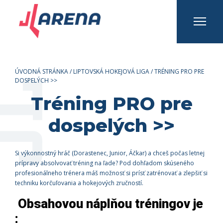
INFO A KONTAKTY
Prihlásiť sa
Registrovať sa
ÚVODNÁ STRÁNKA
/
LIPTOVSKÁ HOKEJOVÁ LIGA
/
TRÉNING PRO PRE
DOSPELÝCH >>
Tréning PRO pre
dospelých >>
Si výkonnostný hráč (Dorastenec, Junior, Áčkar) a c
hceš počas letnej
prípravy absolvovať tréning na ľade? Pod dohľadom skúseného
profesionálneho trénera máš možnosť si prísť zatrénovať a zlepšiť si
techniku korčuľovania a hokejových zručností.
Obsahovou náplňou tréningov je
: