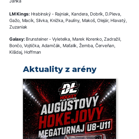
Janka
LM Kings:
Hrabinský - Rajniak, Kandera, Dobrík, D.Pleva,
Gažo, Macík, Slivka, Knižka, Paulíny, Makoš, Olejár, Hlavatý,
Zuzaniak
Galaxy:
Brunsteiner - Vyletelka, Marek Korenko, Zadražil,
Bončo, Vojtička, Adamčák, Maťalík, Žemba, Červeňan,
Kišidaj, Hoffman
Aktuality z arény