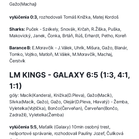
Gažo(Machaj)
vylúčenia 0:3,
rozhodovali Tomáš Knižka, Matej Kordoš
Sharks:
Puček - Székely, Snovák, Krčah, R.Žiška, Puška,
Makovický, Janek, Čonka, Brtáň, Rúš, Erhardt, Petho, Koreň
Barance B:
E.Moravčík - J.Válek, Uhrík, Mišura, Gažo, Blanár,
Tomko, Vojtko, Matloň, M.Válek, M.Moravčík, Machaj,
Čerstvík
LM KINGS - GALAXY 6:5 (1:3, 4:1,
1:1)
góly: Macík(Kandera), Knižka(D.Pleva), Gažo(Macík),
Slivka(Macík, Gažo), Gažo, Olejár(D.Pleva, Hlavatý) - Žemba,
Vyletelka(Vojtička), Bončo(Červeňan), Červeňan(Bončo,
Zadražil), Vyletelka(Žemba)
vylúčenia 5:5,
Maťalík (Galaxy) 10min osobný trest,
nešportové správanie, rozhodovali Paulíny Jozef, Čulíková