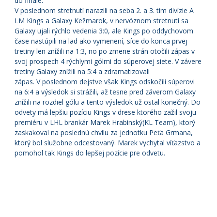
do finále.
V poslednom stretnutí narazili na seba 2. a 3. tím divízie A
LM Kings a Galaxy Kežmarok, v nervóznom stretnutí sa
Galaxy ujali rýchlo vedenia 3:0, ale Kings po oddychovom
čase nastúpili na lad ako vymenení, síce do konca prvej
tretiny len znížili na 1:3, no po zmene strán otočili zápas v
svoj prospech 4 rýchlymi gólmi do súperovej siete. V závere
tretiny Galaxy znížili na 5:4 a zdramatizovali
zápas. V poslednom dejstve však Kings odskočili súperovi
na 6:4 a výsledok si strážili, až tesne pred záverom Galaxy
znížili na rozdiel gólu a tento výsledok už ostal konečný. Do
odvety má lepšiu pozíciu Kings v drese ktorého zažil svoju
premiéru v LHL brankár Marek Hrabinský(KL Team), ktorý
zaskakoval na poslednú chvílu za jednotku Peťa Grmana,
ktorý bol služobne odcestovaný. Marek vychytal víťazstvo a
pomohol tak Kings do lepšej pozície pre odvetu.