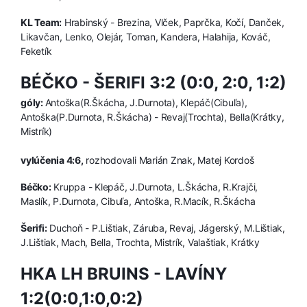
KL Team:
Hrabinský - Brezina, Vlček, Paprčka, Kočí, Danček,
Likavčan, Lenko, Olejár, Toman, Kandera, Halahija, Kováč,
Feketík
BÉČKO - ŠERIFI 3:2 (0:0, 2:0, 1:2)
góly:
Antoška(R.Škácha, J.Durnota), Klepáč(Cibuľa),
Antoška(P.Durnota, R.Škácha) - Revaj(Trochta), Bella(Krátky,
Mistrík)
vylúčenia 4:6,
rozhodovali Marián Znak, Matej Kordoš
Béčko:
Kruppa - Klepáč, J.Durnota, L.Škácha, R.Krajči,
Maslík, P.Durnota, Cibuľa, Antoška, R.Macík, R.Škácha
Šerifi:
Duchoň - P.Lištiak, Záruba, Revaj, Jágerský, M.Lištiak,
J.Lištiak, Mach, Bella, Trochta, Mistrík, Valaštiak, Krátky
HKA LH BRUINS - LAVÍNY
1:2(0:0,1:0,0:2)