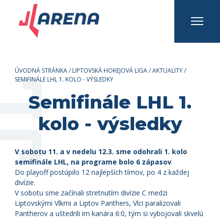
INFO A KONTAKTY
Prihlásiť sa
Registrovať sa
ÚVODNÁ STRÁNKA
/
LIPTOVSKÁ HOKEJOVÁ LIGA
/
AKTUALITY
/
SEMIFINÁLE LHL 1. KOLO - VÝSLEDKY
Semifinále LHL 1.
kolo - výsledky
V sobotu 11. a v nedelu 12.3. sme odohrali 1. kolo
semifinále LHL,
na programe bolo 6 zápasov
Do playoff postúpilo 12 najlepších tímov, po 4 z každej
divízie.
V sobotu sme začínali stretnutím divízie C medzi
Liptovskými Vlkmi a Liptov Panthers, Vlci paralizovali
Pantherov a uštedrili im kanára 6:0, tým si vybojovali skvelú