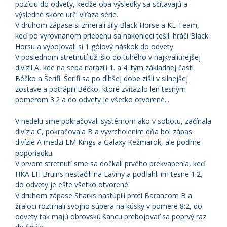
pozíciu do odvety, keďže oba výsledky sa sčítavajú a
výsledné skóre určí víťaza série.
V druhom zápase si zmerali sily Black Horse a KL Team,
keď po vyrovnanom priebehu sa nakonieci tešili hráči Black
Horsu a vybojovali si 1 gólový náskok do odvety.
V poslednom stretnutí už išlo do tuhého v najkvalitnejšej
divízii A, kde na seba narazili 1. a 4. tým základnej časti
Béčko a Šerifi. Šerifi sa po dlhšej dobe zišli v silnejšej
zostave a potrápili Béčko, ktoré zvíťazilo len tesným
pomerom 3:2 a do odvety je všetko otvorené...
V nedelu sme pokračovali systémom ako v sobotu, začínala
divízia C, pokračovala B a vyvrcholením dňa bol zápas
divízie A medzi LM Kings a Galaxy Kežmarok, ale poďme
poporiadku
V prvom stretnutí sme sa dočkali prvého prekvapenia, keď
HKA LH Bruins nestačili na Lavíny a podľahli im tesne 1:2,
do odvety je ešte všetko otvorené.
V druhom zápase Sharks nastúpili proti Barancom B a
žraloci roztrhali svojho súpera na kúsky v pomere 8:2, do
odvety tak majú obrovskú šancu prebojovať sa poprvý raz