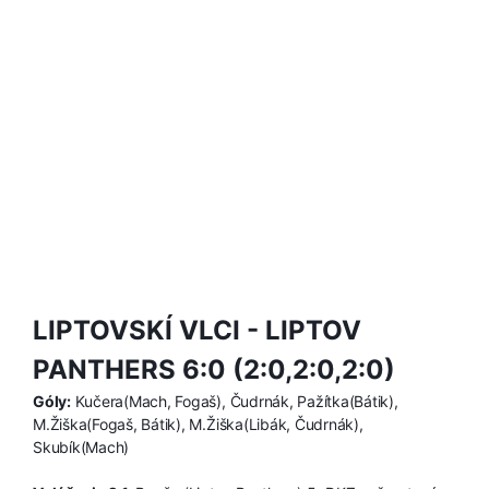
LIPTOVSKÍ VLCI - LIPTOV
PANTHERS 6:0 (2:0,2:0,2:0)
Góly:
Kučera(Mach, Fogaš), Čudrnák, Pažítka(Bátik),
M.Žiška(Fogaš, Bátik), M.Žiška(Libák, Čudrnák),
Skubík(Mach)