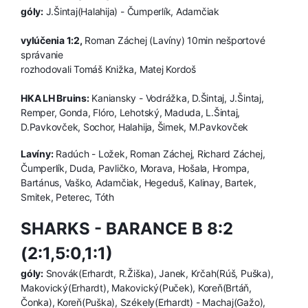
góly:
J.Šintaj(Halahija) - Čumperlík, Adamčiak
vylúčenia 1:2,
Roman Záchej (Lavíny) 10min nešportové
správanie
rozhodovali Tomáš Knižka, Matej Kordoš
HKA LH Bruins:
Kaniansky - Vodrážka, D.Šintaj, J.Šintaj,
Remper, Gonda, Flóro, Lehotský, Maduda, L.Šintaj,
D.Pavkovček, Sochor, Halahija, Šimek, M.Pavkovček
Lavíny:
Radúch - Ložek, Roman Záchej, Richard Záchej,
Čumperlík, Duda, Pavličko, Morava, Hošala, Hrompa,
Bartánus, Vaško, Adamčiak, Hegeduš, Kalinay, Bartek,
Smitek, Peterec, Tóth
SHARKS - BARANCE B 8:2
(2:1,5:0,1:1)
góly:
Snovák(Erhardt, R.Žiška), Janek, Krčah(Rúš, Puška),
Makovický(Erhardt), Makovický(Puček), Koreň(Brtáň,
Čonka), Koreň(Puška), Székely(Erhardt) - Machaj(Gažo),