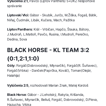
Vylúčenia 2:1,
Pavčo (Liptov Panthers) 5+DKZ nešportové
správanie
Liptovskí Vlci:
Gábor - Skubík, Jurčo, M.Žiška, Fogaš, Bátik,
Niňaj, Čudrnák, Libák, Kučera, Mach, Pažítka
Liptov Panthers:
Král - Vrbičan, Hapčo, Šlauka, Bátory,
J.Mudroň, L.Matloň, Pavčo, Rusina, I.Mudroň, Perečko,
Dedina, Sova
BLACK HORSE - KL TEAM 3:2
(0:1,2:1,1:0)
Góly:
Forgáč(Dobrovodský, Mlynarčík), Forgáč(R. Šuňavec),
Forgáč(Vrbka) - Danček(Paprčka, Kováč), Toman(Olejár,
Halahija)
Vylúčenia 2:5,
rozhodovali Marian Znak, Matej Kordoš
Black Horse:
Gábor - J.Lehotský, Rakyta, Krišanda,
R.Šuňavec, Mlynarčík, Belluš, Forgáč, Dobrovodský, D.Pleva,
Hazucha, Vrbka