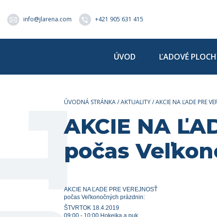
info@jlarena.com
+421 905 631 415
ÚVOD
ĽADOVÉ PLOCH
ÚVODNÁ STRÁNKA
/
AKTUALITY
/
AKCIE NA ĽADE PRE V
AKCIE NA ĽA
počas Veľkon
AKCIE NA ĽADE PRE VEREJNOSŤ
počas Veľkonočných prázdnin:
ŠTVRTOK 18.4.2019
09:00 - 10:00 Hokejka a puk