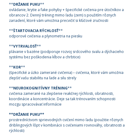
**
DRŽANIE PUKU
**
ovládanie, krytie a fake pohyby + špecifické cvičenia pre útočníkov a
obrancov 2. Denný tréning mimo ľadu (zem) s použitím rôznych
zariadení, ktoré vám umožnia precvičiť si kľúčové zručnosti
**
ŠTARTOVACIA RÝCHLOSŤ
**
odporové cvičenia a plynometria na piesku
**
VYTRVALOSŤ
**
plávanie v bazéne (podporuje rozvoj srdcového svalu a dýchacieho
systému bez poškodenia kĺbov a chrbtice)
**
KOR
**
(špecifické a úzko zamerané cvičenia) – cvičenia, ktoré vám umožnia
zlepšiť vašu stabilitu na ľade a silu strely
**
NEUROKOGNITÍVNY TRÉNING
**
cvičenia zamerané na zlepšenie reakčnej rýchlosti, obratnosti,
koordinácie a koncentrácie. Deje sa tak trénovaním schopnosti
mozgu spracovávať informácie
**DRŽANIE PUKU**
prostredníctvom sprievodných cvičení mimo ľadu (použitie rôznych
driblingových lôpt v kombinácii s cvičeniami rovnováhy, obratnosti a
rýchlosti)