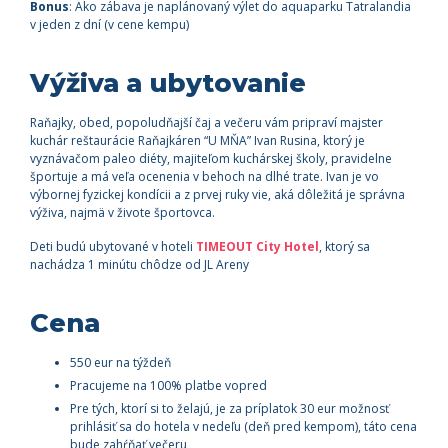
Bonus
: Ako zábava je naplánovaný výlet do aquaparku Tatralandia
v jeden z dní (v cene kempu)
Výživa a ubytovanie
Raňajky, obed, popoludňajší čaj a večeru vám pripraví majster
kuchár reštaurácie Raňajkáren “U MŇA” Ivan Rusina, ktorý je
vyznávačom paleo diéty, majiteľom kuchárskej školy, pravidelne
športuje a má veľa ocenenia v behoch na dlhé trate. Ivan je vo
výbornej fyzickej kondícii a z prvej ruky vie, aká dôležitá je správna
výživa, najmä v živote športovca.
Deti budú ubytované v hoteli
TIMEOUT City Hotel
, ktorý sa
nachádza 1 minútu chôdze od JL Areny
Cena
550 eur na týždeň
Pracujeme na 100% platbe vopred
Pre tých, ktorí si to želajú, je za príplatok 30 eur možnosť
prihlásiť sa do hotela v nedeľu (deň pred kempom), táto cena
bude zahŕňať večeru