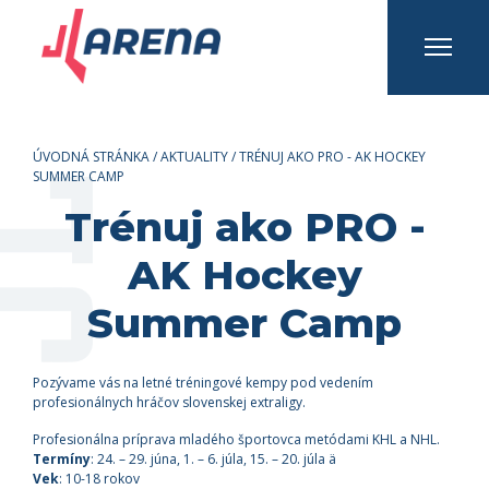
INFO A KONTAKTY
Prihlásiť sa
Registrovať sa
ÚVODNÁ STRÁNKA
/
AKTUALITY
/
TRÉNUJ AKO PRO - AK HOCKEY
SUMMER CAMP
Trénuj ako PRO -
AK Hockey
Summer Camp
Pozývame vás na letné tréningové kempy pod vedením
profesionálnych hráčov slovenskej extraligy.
Profesionálna príprava mladého športovca metódami KHL a NHL.
Termíny
: 24. – 29. júna, 1. – 6. júla, 15. – 20. júla ä
Vek
: 10-18 rokov