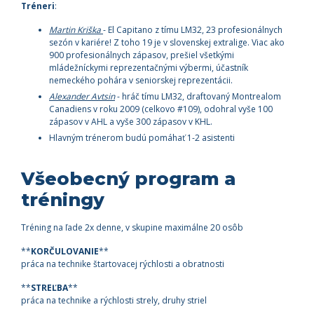
Tréneri
:
Martin Kriška
- El Capitano z tímu LM32, 23 profesionálnych
sezón v kariére! Z toho 19 je v slovenskej extralige. Viac ako
900 profesionálnych zápasov, prešiel všetkými
mládežníckymi reprezentačnými výbermi, účastník
nemeckého pohára v seniorskej reprezentácii.
Alexander Avtsin
- hráč tímu LM32, draftovaný Montrealom
Canadiens v roku 2009 (celkovo #109), odohral vyše 100
zápasov v AHL a vyše 300 zápasov v KHL.
Hlavným trénerom budú pomáhať 1-2 asistenti
Všeobecný program a
tréningy
Tréning na ľade 2x denne, v skupine maximálne 20 osôb
**
KORČULOVANIE
**
práca na technike štartovacej rýchlosti a obratnosti
**
STREĽBA
**
práca na technike a rýchlosti strely, druhy striel