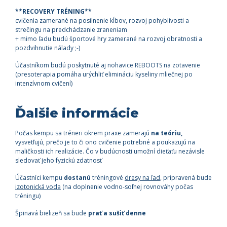
**RECOVERY TRÉNING**
cvičenia zamerané na posilnenie kĺbov, rozvoj pohyblivosti a
strečingu na predchádzanie zraneniam
+ mimo ľadu budú športové hry zamerané na rozvoj obratnosti a
pozdvihnutie nálady ;-)
Účastníkom budú poskytnuté aj nohavice REBOOTS na zotavenie
(presoterapia pomáha urýchliť elimináciu kyseliny mliečnej po
intenzívnom cvičení)
Ďalšie informácie
Počas kempu sa tréneri okrem praxe zamerajú
na teóriu,
vysvetľujú, prečo je to či ono cvičenie potrebné a poukazujú na
maličkosti ich realizácie. Čo v budúcnosti umožní dieťaťu nezávisle
sledovať jeho fyzickú zdatnosť
Účastníci kempu
dostanú
tréningové
dresy na ľad
, pripravená bude
izotonická voda
(na doplnenie vodno-soľnej rovnováhy počas
tréningu)
Špinavá bielizeň sa bude
prať a sušiť denne