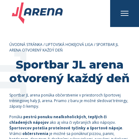
INFO A KONTAKTY
Prihlásiť sa
Registrovať sa
ÚVODNÁ STRÁNKA
/
LIPTOVSKÁ HOKEJOVÁ LIGA
/
SPORTBAR JL
ARENA OTVORENÝ KAŽDÝ DEŇ
Sportbar JL arena
otvorený každý deň
Sportbar JL arena ponúka občerstvenie v priestoroch športovej
tréningovej haly JL arena. Priamo z baru je možné sledovať tréningy,
zápasy či kempy.
Ponúka
pestrú ponuku nealkoholických, teplých či
chladených nápojov
ako aj vína či vybraných alko nápojov.
Športovcov potešia proteínové tyčinky a športové nápoje
.
Vrámci
občerstvenia
je možné sa ponúknuť pizzou, panini,