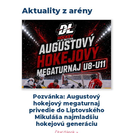
Aktuality z arény
Pozvánka: Augustový
hokejový megaturnaj
privedie do Liptovského
Mikuláša najmladšiu
hokejovú generáciu
Čítať článok