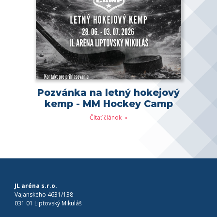
Pozvánka na letný hokejový
kemp - MM Hockey Camp
Čítať článok
JL aréna s.r.o.
Vajanského 4631/138
031 01 Liptovský Mikuláš