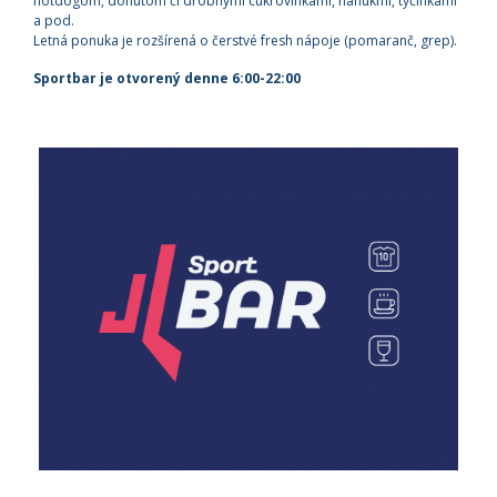
hotdogom, donutom či drobnými cukrovinkami, nanukmi, tyčinkami
a pod.
Letná ponuka je rozšírená o čerstvé fresh nápoje (pomaranč, grep).
Sportbar je otvorený denne 6:00-22:00