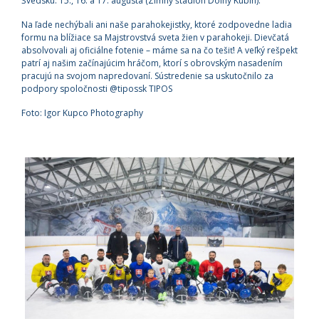
Švédsku: 15., 16. a 17. augusta (Zimný štadión Dolný Kubín).
Na ľade nechýbali ani naše parahokejistky, ktoré zodpovedne ladia
formu na blížiace sa Majstrovstvá sveta žien v parahokeji. Dievčatá
absolvovali aj oficiálne fotenie – máme sa na čo tešiť! A veľký rešpekt
patrí aj našim začínajúcim hráčom, ktorí s obrovským nasadením
pracujú na svojom napredovaní. Sústredenie sa uskutočnilo za
podpory spoločnosti @tipossk TIPOS
Foto: Igor Kupco Photography