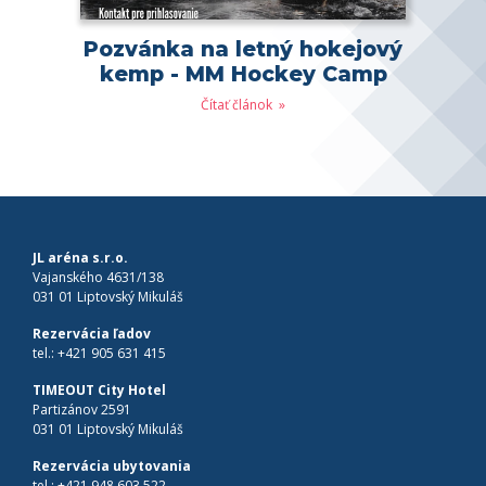
Pozvánka na letný hokejový
kemp - MM Hockey Camp
Čítať článok
JL aréna s.r.o.
Vajanského 4631/138
031 01 Liptovský Mikuláš
Rezervácia ľadov
tel.:
+421 905 631 415
TIMEOUT City Hotel
Partizánov 2591
031 01 Liptovský Mikuláš
Rezervácia ubytovania
tel.:
+421 948 603 522