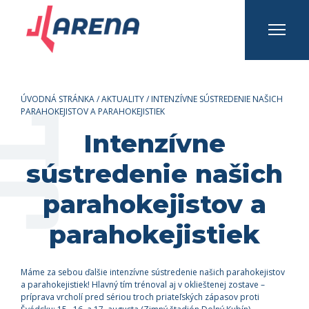
INFO A KONTAKTY
Prihlásiť sa
Registrovať sa
ÚVODNÁ STRÁNKA
/
AKTUALITY
/
INTENZÍVNE SÚSTREDENIE NAŠICH
PARAHOKEJISTOV A PARAHOKEJISTIEK
Intenzívne
sústredenie našich
parahokejistov a
parahokejistiek
Máme za sebou ďalšie intenzívne sústredenie našich parahokejistov
a parahokejistiek! Hlavný tím trénoval aj v oklieštenej zostave –
príprava vrcholí pred sériou troch priateľských zápasov proti