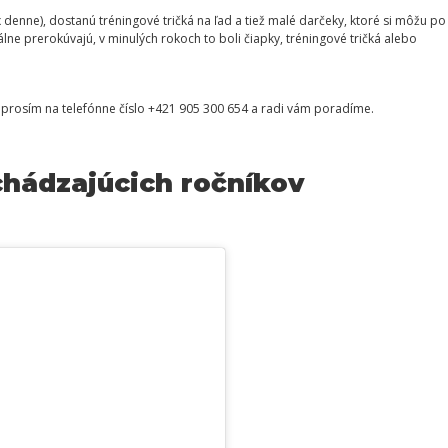
denne), dostanú tréningové tričká na ľad a tiež malé darčeky, ktoré si môžu po
e prerokúvajú, v minulých rokoch to boli čiapky, tréningové tričká alebo
 prosím na telefónne číslo +421 905 300 654 a radi vám poradíme.
hádzajúcich ročníkov