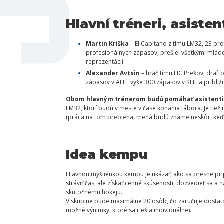
Hlavní tréneri, asisten
Martin Kriška
– El Capitano z tímu LM32, 23 prof
profesionálnych zápasov, prešiel všetkými mlád
reprezentácii.
Alexander Avtsin
– hráč tímu HC Prešov, draft
zápasov v AHL, vyše 300 zápasov v KHL a približn
Obom hlavným trénerom budú pomáhať asistenti
LM32, ktorí budú v meste v čase konania tábora. Je tie
(práca na tom prebieha, mená budú známe neskôr, keďže 
Idea kempu
Hlavnou myšlienkou kempu je ukázať, ako sa presne pripra
stráviť čas, ale získať cenné skúsenosti, dozvedieť sa a 
skutočnému hokeju.
V skupine bude maximálne 20 osôb, čo zaručuje dostato
možné výnimky, ktoré sa riešia individuálne).