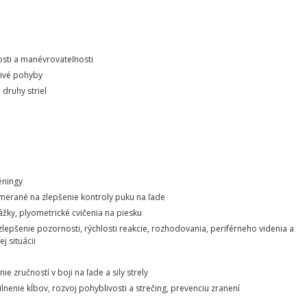
losti a manévrovateľnosti
livé pohyby
 druhy striel
éningy
merané na zlepšenie kontroly puku na ľade
kážky, plyometrické cvičenia na piesku
lepšenie pozornosti, rýchlosti reakcie, rozhodovania, periférneho videnia a
j situácii
 zručností v boji na ľade a sily strely
nenie kĺbov, rozvoj pohyblivosti a strečing, prevenciu zranení