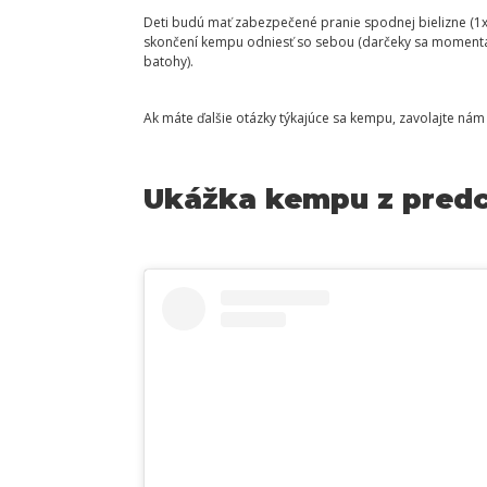
Deti budú mať zabezpečené pranie spodnej bielizne (1x 
skončení kempu odniesť so sebou (darčeky sa momentáln
batohy).
Ak máte ďalšie otázky týkajúce sa kempu, zavolajte nám
Ukážka kempu z predc