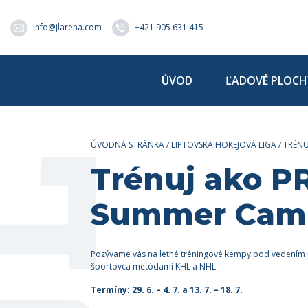
info@jlarena.com
+421 905 631 415
ÚVOD
ĽADOVÉ PLOCH
ÚVODNÁ STRÁNKA
/
LIPTOVSKÁ HOKEJOVÁ LIGA
/
TRÉNU
Trénuj ako P
Summer Cam
Pozývame vás na letné tréningové kempy pod vedením p
športovca metódami KHL a NHL.
Termíny: 29. 6. – 4. 7. a 13. 7. – 18. 7.