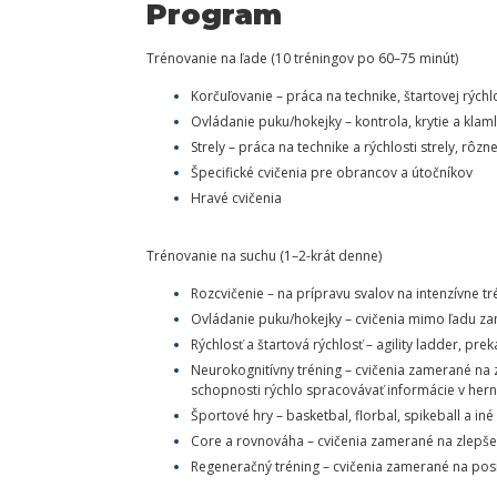
Program
Trénovanie na ľade (10 tréningov po 60–75 minút)
Korčuľovanie – práca na technike, štartovej rých
Ovládanie puku/hokejky – kontrola, krytie a klam
Strely – práca na technike a rýchlosti strely, rôzne
Špecifické cvičenia pre obrancov a útočníkov
Hravé cvičenia
Trénovanie na suchu (1–2-krát denne)
Rozcvičenie – na prípravu svalov na intenzívne tr
Ovládanie puku/hokejky – cvičenia mimo ľadu za
Rýchlosť a štartová rýchlosť – agility ladder, pre
Neurokognitívny tréning – cvičenia zamerané na z
schopnosti rýchlo spracovávať informácie v herne
Športové hry – basketbal, florbal, spikeball a iné
Core a rovnováha – cvičenia zamerané na zlepšenie
Regeneračný tréning – cvičenia zamerané na posil