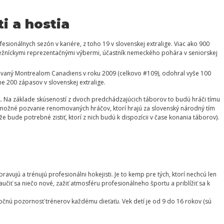
ti a hostia
esionálnych sezón v kariére, z toho 19 v slovenskej extralige. Viac ako 900
ežníckymi reprezentačnými výbermi, účastník nemeckého pohára v seniorskej
ovaný Montrealom Canadiens v roku 2009 (celkovo #109), odohral vyše 100
e 200 zápasov v slovenskej extralige.
.
Na základe skúseností z dvoch predchádzajúcich táborov to budú hráči tímu
ž možné pozvanie renomovaných hráčov, ktorí hrajú za slovenský národný tím
bude potrebné zistiť, ktorí z nich budú k dispozícii v čase konania táborov).
vujú a trénujú profesionálni hokejisti. Je to kemp pre tých, ktorí nechcú len
naučiť sa niečo nové, zažiť atmosféru profesionálneho športu a priblížiť sa k
čnú pozornosť trénerov každému dieťaťu. Vek detí je od 9 do 16 rokov (sú