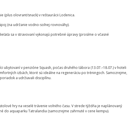
 (plus olovrant/snack) v reštaurácii Lodenica.
 nápoj (na udržanie vodno-soľnej rovnováhy).
 dieťaťa sa v stravovaní vykonajú potrebné úpravy (prosíme o včasné
i ubytovaní v penzióne Squash, počas druhého tábora (13.07.–18.07.) v hoteli
fortných izbách, ktoré sú ideálne na regeneráciu po tréningoch. Samozrejme,
oriadok a udržiavali disciplínu.
tolové hry na veselé trávenie voľného času. V strede týždňa je naplánovaný
vané do aquaparku Tatralandia (samozrejme zahrnuté v cene kempu).