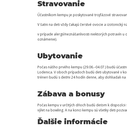
Stravovanie
Účastníkom kempu je poskytované trojfázové stravovanie
V šatni na deti vždy čakajú čerstvé ovocie a izotonický
v prípade alergií/neznášanlivosti niektorých potravín u
oznámenie).
Ubytovanie
Počas nášho prvého kempu (29.06.–04.07.) budú účastníc
Lodenica. V oboch prípadoch budú deti ubytované v kom
tréneri budú s deťmi 24 hodín denne, aby dohliadali na p
Zábava a bonusy
Počas kempu v určitých dňoch budú deťom k dispozícii s
výlet na bowling. A na konci kempu sú všetky deti poz
Ďalšie informácie