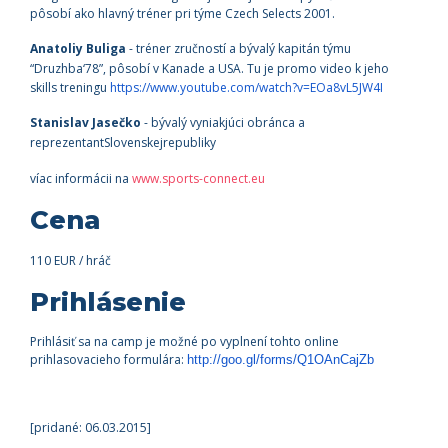
pôsobí ako hlavný tréner pri týme Czech Selects 2001.
Anatoliy Buliga
- tréner zručností a bývalý kapitán týmu
“Druzhba‘78”, pôsobí v Kanade a USA. T
u je promo video k jeho
skills treningu
https://www.youtube.com/watch?
v=EOa8vL5JW4I
Stanislav Jasečko
- bývalý vyniakjúci obránca a
reprezentantSlovenskejrepubliky
víac informácii na
www.sports-connect.eu
Cena
110 EUR / hráč
Prihlásenie
Prihlásiť sa na camp je možné po vyplnení tohto online
prihlasovacieho formulára:
http://goo.gl/forms/Q1OAnCajZb
[pridané: 06.03.2015]