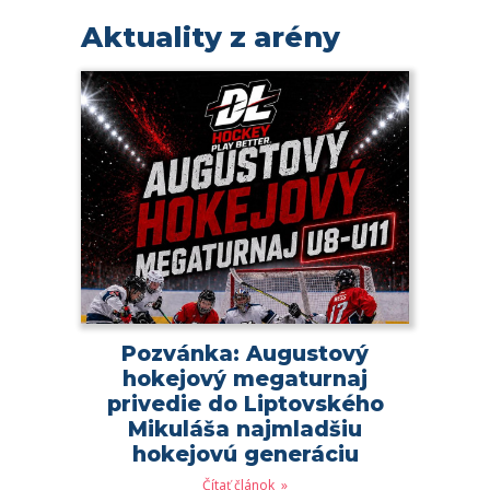
Aktuality z arény
Pozvánka: Augustový
hokejový megaturnaj
privedie do Liptovského
Mikuláša najmladšiu
hokejovú generáciu
Čítať článok