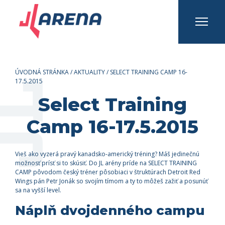
INFO A KONTAKTY
Prihlásiť sa
Registrovať sa
ÚVODNÁ STRÁNKA
/
AKTUALITY
/
SELECT TRAINING CAMP 16-
17.5.2015
Select Training
Camp 16-17.5.2015
Vieš ako vyzerá pravý kanadsko-americký tréning? Máš jedinečnú
možnosť prísť si to skúsiť. Do JL arény príde na SELECT TRAINING
CAMP pôvodom český tréner pôsobiaci v štruktúrach Detroit Red
Wings pán Petr Jonák so svojím tímom a ty to môžeš zažiť a posunúť
sa na vyšší level.
Náplň dvojdenného campu