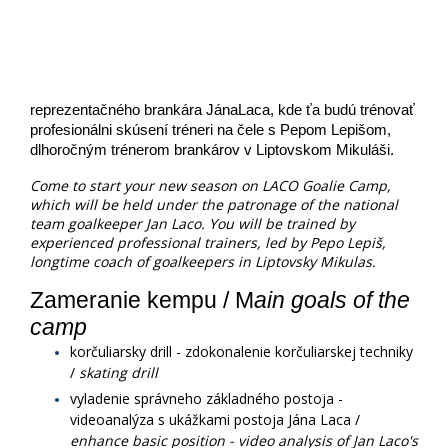
reprezentačného brankára Jána
Laca, kde ťa budú trénovať 
profesionálni skúsení tréneri na čele s Pepom Lepišom, 
dlhoročným trénerom brankárov v Liptovskom Mikuláši. 
Come to start your new season on LACO Goalie Camp,
which will be held under the patronage of the national
team goalkeeper Jan Laco. You will be trained by
experienced professional trainers, led by Pepo Lepiš,
longtime coach of goalkeepers in Liptovsky Mikulas.
Zameranie kempu / M
ain goals of the 
camp
korčuliarsky drill - zdokonalenie korčuliarskej techniky
/
skating drill
​vyladenie správneho základného postoja -
videoanalýza s ukážkami postoja Jána Laca /
enhance basic position - video analysis of Jan Laco's