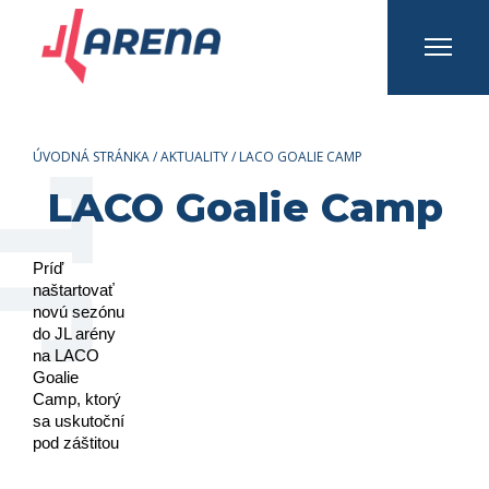
INFO A KONTAKTY
Prihlásiť sa
Registrovať sa
ÚVODNÁ STRÁNKA
/
AKTUALITY
/
LACO GOALIE CAMP
LACO Goalie Camp
Príď 
naštartovať 
novú sezónu 
do JL arény 
na LACO 
Goalie 
Camp, ktorý 
sa uskutoční 
pod záštitou 