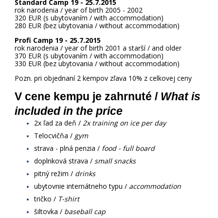
Standard Camp 19 - 25.7.2015
rok narodenia / year of birth 2005 - 2002
320 EUR (s ubytovaním / with accommodation)
280 EUR (bez ubytovania / without accommodation)
Profi Camp 19 - 25.7.2015
rok narodenia / year of birth 2001 a starší / and older
370 EUR (s ubytovaním / with accommodation)
330 EUR (bez ubytovania / without accommodation)
Pozn. pri objednaní 2 kempov zľava 10% z celkovej ceny
V cene kempu je zahrnuté / 
What is 
included in the price
2x ľad za deň /
2x training on ice per day
Telocvičňa /
gym
strava - plná penzia /
food - full board
doplnková strava /
small snacks
pitný režim /
drinks
ubytovnie internátneho typu /
accommodation
tričko /
T-shirt
šiltovka /
baseball cap