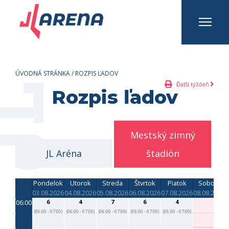
INFO A KONTAKTY
Prihlásiť sa
Registrovať sa
ÚVODNÁ STRÁNKA
/
ROZPIS ĽADOV
Ďalší týždeň
Rozpis ľadov
Mestský zimný
JL Aréna
štadión
Pondelok
Utorok
Streda
Štvrtok
Piatok
Sobota
03.08.2026
04.08.2026
05.08.2026
06.08.2026
07.08.2026
08.08.2026
0
06:00
6
4
7
6
4
(06:00 - 07:00)
(06:00 - 07:00)
(06:00 - 07:00)
(06:00 - 07:00)
(06:00 - 07:00)