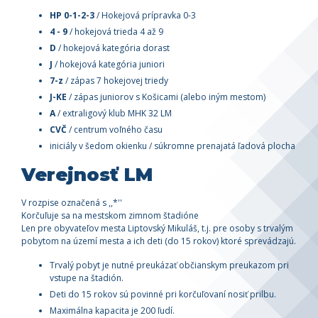
HP 0-1-2-3
/ Hokejová prípravka 0-3
4 - 9
/ hokejová trieda 4 až 9
D
/ hokejová kategória dorast
J
/ hokejová kategória juniori
7-z
/ zápas 7 hokejovej triedy
J-KE
/ zápas juniorov s Košicami (alebo iným mestom)
A
/ extraligový klub MHK 32 LM
CVČ
/ centrum voľného času
iniciály v šedom okienku / súkromne prenajatá ľadová plocha
Verejnosť LM
V rozpise označená s ,,*''
Korčuľuje sa na mestskom zimnom štadióne
Len pre obyvateľov mesta Liptovský Mikuláš, t.j. pre osoby s trvalým
pobytom na území mesta a ich deti (do 15 rokov) ktoré sprevádzajú.
Trvalý pobyt je nutné preukázať občianskym preukazom pri
vstupe na štadión.
Deti do 15 rokov sú povinné pri korčuľovaní nosiť prilbu.
Maximálna kapacita je 200 ľudí.