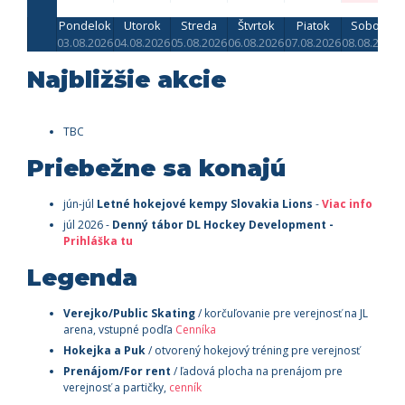
Pondelok
Utorok
Streda
Štvrtok
Piatok
Sobota
03.08.2026
04.08.2026
05.08.2026
06.08.2026
07.08.2026
08.08.2026
0
Najbližšie akcie
TBC
Priebežne sa konajú
jún-júl
Letné hokejové kempy Slovakia Lions
-
Viac info
júl 2026 -
Denný tábor
DL Hockey Development -
Prihláška tu
Legenda
Verejko/Public Skating
/ korčuľovanie pre verejnosť na JL
arena, vstupné podľa
Cenníka
Hokejka a Puk
/ otvorený hokejový tréning pre verejnosť
Prenájom/For rent
/ ľadová plocha na prenájom pre
verejnosť a partičky,
cenník