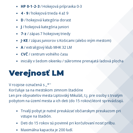
HP 0-1-2-3
/ Hokejová prípravka 0-3
4 - 9
/ hokejová trieda 4 až 9
D
/ hokejová kategória dorast
J
/ hokejová kategória juniori
7-z
/ zápas 7 hokejovej triedy
J-KE
/ zápas juniorov s Košicami (alebo iným mestom)
A
/ extraligový klub MHK 32 LM
CVČ
/ centrum voľného času
iniciály v šedom okienku / súkromne prenajatá ľadová plocha
Verejnosť LM
V rozpise označená s ,,*''
Korčuľuje sa na mestskom zimnom štadióne
Len pre obyvateľov mesta Liptovský Mikuláš, t.j. pre osoby s trvalým
pobytom na území mesta a ich deti (do 15 rokov) ktoré sprevádzajú.
Trvalý pobyt je nutné preukázať občianskym preukazom pri
vstupe na štadión.
Deti do 15 rokov sú povinné pri korčuľovaní nosiť prilbu.
Maximálna kapacita je 200 ľudí.