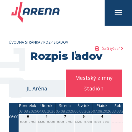
INFO A KONTAKTY
Prihlásiť sa
Registrovať sa
ÚVODNÁ STRÁNKA
/
ROZPIS ĽADOV
Ďalší týždeň
Rozpis ľadov
Mestský zimný
JL Aréna
štadión
Pondelok
Utorok
Streda
Štvrtok
Piatok
Sobota
03.08.2026
04.08.2026
05.08.2026
06.08.2026
07.08.2026
08.08.2026
0
06:00
6
4
7
6
4
(06:00 - 07:00)
(06:00 - 07:00)
(06:00 - 07:00)
(06:00 - 07:00)
(06:00 - 07:00)