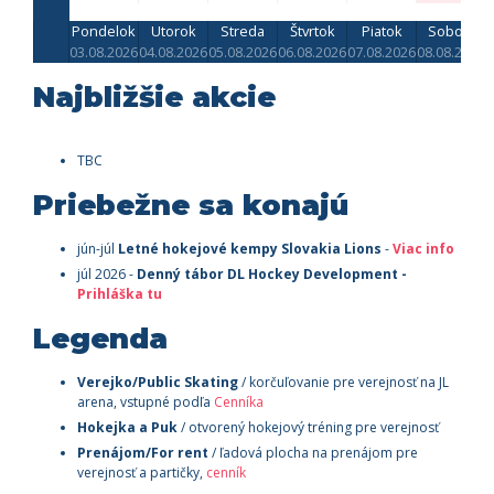
Pondelok
Utorok
Streda
Štvrtok
Piatok
Sobota
03.08.2026
04.08.2026
05.08.2026
06.08.2026
07.08.2026
08.08.2026
0
Najbližšie akcie
TBC
Priebežne sa konajú
jún-júl
Letné hokejové kempy Slovakia Lions
-
Viac info
júl 2026 -
Denný tábor
DL Hockey Development -
Prihláška tu
Legenda
Verejko/Public Skating
/ korčuľovanie pre verejnosť na JL
arena, vstupné podľa
Cenníka
Hokejka a Puk
/ otvorený hokejový tréning pre verejnosť
Prenájom/For rent
/ ľadová plocha na prenájom pre
verejnosť a partičky,
cenník