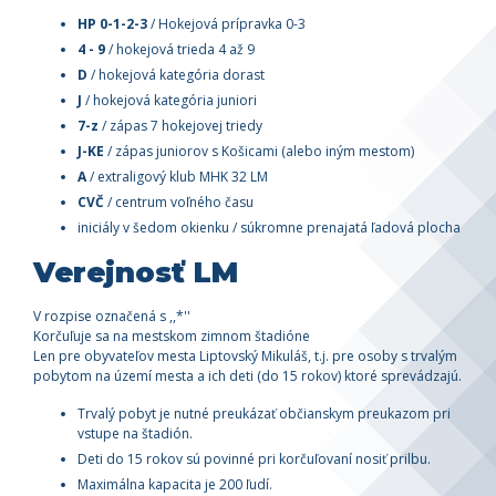
HP 0-1-2-3
/ Hokejová prípravka 0-3
4 - 9
/ hokejová trieda 4 až 9
D
/ hokejová kategória dorast
J
/ hokejová kategória juniori
7-z
/ zápas 7 hokejovej triedy
J-KE
/ zápas juniorov s Košicami (alebo iným mestom)
A
/ extraligový klub MHK 32 LM
CVČ
/ centrum voľného času
iniciály v šedom okienku / súkromne prenajatá ľadová plocha
Verejnosť LM
V rozpise označená s ,,*''
Korčuľuje sa na mestskom zimnom štadióne
Len pre obyvateľov mesta Liptovský Mikuláš, t.j. pre osoby s trvalým
pobytom na území mesta a ich deti (do 15 rokov) ktoré sprevádzajú.
Trvalý pobyt je nutné preukázať občianskym preukazom pri
vstupe na štadión.
Deti do 15 rokov sú povinné pri korčuľovaní nosiť prilbu.
Maximálna kapacita je 200 ľudí.