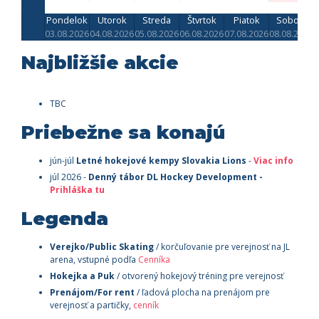
Pondelok
Utorok
Streda
Štvrtok
Piatok
Sobota
03.08.2026
04.08.2026
05.08.2026
06.08.2026
07.08.2026
08.08.2026
0
Najbližšie akcie
TBC
Priebežne sa konajú
jún-júl
Letné hokejové kempy Slovakia Lions
-
Viac info
júl 2026 -
Denný tábor
DL Hockey Development -
Prihláška tu
Legenda
Verejko/Public Skating
/ korčuľovanie pre verejnosť na JL
arena, vstupné podľa
Cenníka
Hokejka a Puk
/ otvorený hokejový tréning pre verejnosť
Prenájom/For rent
/ ľadová plocha na prenájom pre
verejnosť a partičky,
cenník