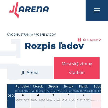
INFO A KONTAKTY
Prihlásiť sa
Registrovať sa
ÚVODNÁ STRÁNKA
/
ROZPIS ĽADOV
Ďalší týždeň
Rozpis ľadov
Mestský zimný
JL Aréna
štadión
Pondelok
Utorok
Streda
Štvrtok
Piatok
Sobota
03.08.2026
04.08.2026
05.08.2026
06.08.2026
07.08.2026
08.08.2026
0
06:00
6
4
7
6
4
(06:00 - 07:00)
(06:00 - 07:00)
(06:00 - 07:00)
(06:00 - 07:00)
(06:00 - 07:00)