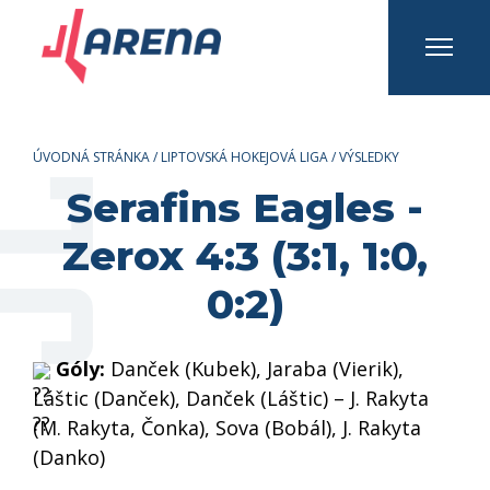
INFO A KONTAKTY
Prihlásiť sa
Registrovať sa
ÚVODNÁ STRÁNKA
/
LIPTOVSKÁ HOKEJOVÁ LIGA
/
VÝSLEDKY
Serafins Eagles -
Zerox 4:3 (3:1, 1:0,
0:2)
Góly:
Danček (Kubek), Jaraba (Vierik),
Láštic (Danček), Danček (Láštic) – J. Rakyta
(M. Rakyta, Čonka), Sova (Bobál), J. Rakyta
(Danko)