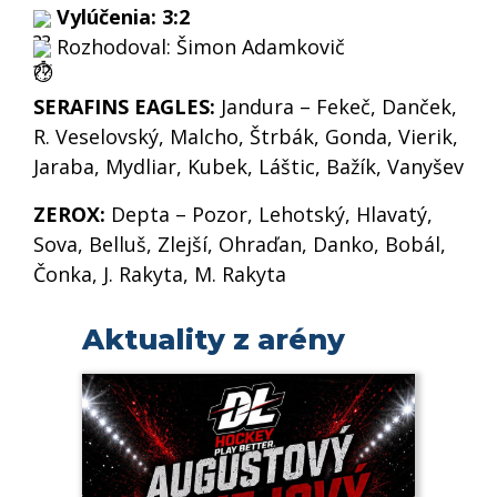
Vylúčenia: 3:2
Rozhodoval: Šimon Adamkovič
SERAFINS EAGLES:
Jandura – Fekeč, Danček,
R. Veselovský, Malcho, Štrbák, Gonda, Vierik,
Jaraba, Mydliar, Kubek, Láštic, Bažík, Vanyšev
ZEROX:
Depta – Pozor, Lehotský, Hlavatý,
Sova, Belluš, Zlejší, Ohraďan, Danko, Bobál,
Čonka, J. Rakyta, M. Rakyta
Aktuality z arény