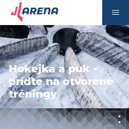
INFO A KONTAKTY
Prihlásiť sa
Registrovať sa
Slovakia Lions -
pravidelné turnaje