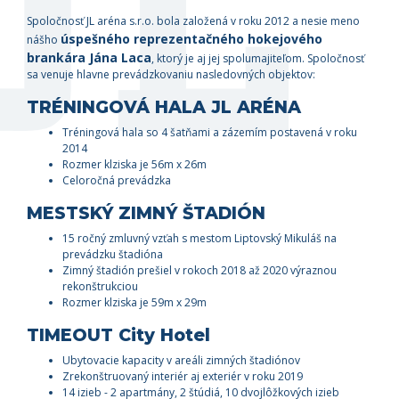
Spoločnosť JL aréna s.r.o. bola založená v roku 2012 a nesie meno
úspešného reprezentačného hokejového
nášho
brankára Jána Laca
, ktorý je aj jej spolumajiteľom. Spoločnosť
sa venuje hlavne prevádzkovaniu nasledovných objektov:
TRÉNINGOVÁ HALA JL ARÉNA
Tréningová hala so 4 šatňami a zázemím postavená v roku
2014
Rozmer klziska je 56m x 26m
Celoročná prevádzka
MESTSKÝ ZIMNÝ ŠTADIÓN
15 ročný zmluvný vzťah s mestom Liptovský Mikuláš na
prevádzku štadióna
Zimný štadión prešiel v rokoch 2018 až 2020 výraznou
rekonštrukciou
Rozmer klziska je 59m x 29m
TIMEOUT City Hotel
Ubytovacie kapacity v areáli zimných štadiónov
Zrekonštruovaný interiér aj exteriér v roku 2019
14 izieb - 2 apartmány, 2 štúdiá, 10 dvojlôžkových izieb