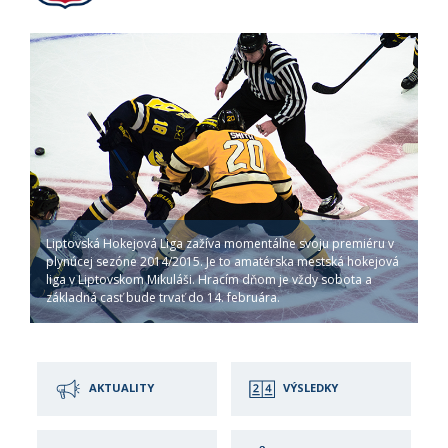
Liptovská Hokejová Liga zažíva momentálne svoju premiéru v
plynúcej sezóne 2014/2015. Je to amatérska mestská hokejová
liga v Liptovskom Mikuláši. Hracím dňom je vždy sobota a
základná casť bude trvať do 14. februára.
AKTUALITY
VÝSLEDKY