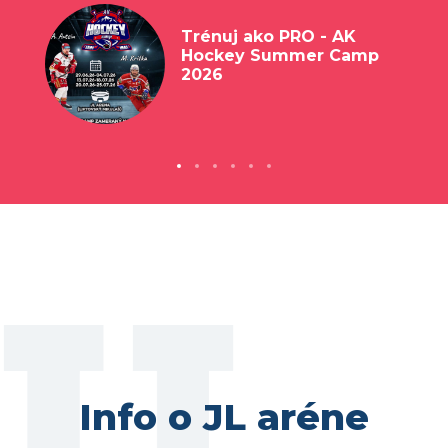
Trénuj ako PRO - AK
Hockey Summer Camp
2026
Info o JL aréne