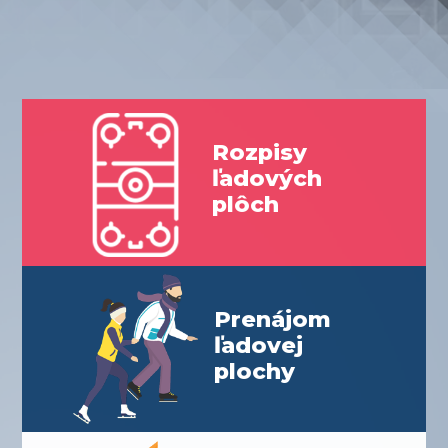
a tréningy
Viac informácií
Rozpisy
ľadových
plôch
Prenájom
ľadovej
plochy